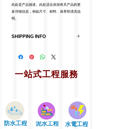
此处是产品描述。此处适合添加有关产品的更
多详细信息，例如尺寸、材料、保养和清洗说
明。
SHIPPING INFO
I'm a shipping policy. I'm a great
place to add more information about
your shipping methods, packaging
and cost. Providing straightforward
一站式工程服務
information about your shipping policy
is a great way to build trust and
reassure your customers that they
can buy from you with confidence.
防水工程
泥水工程
水電工程